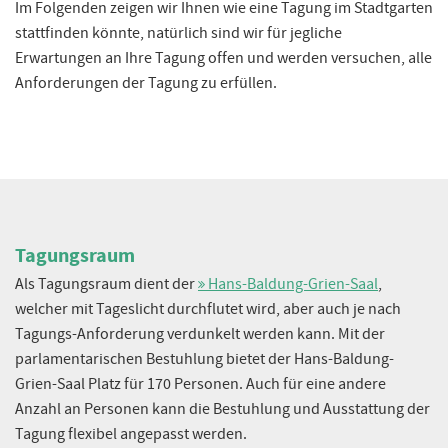
Im Folgenden zeigen wir Ihnen wie eine Tagung im Stadtgarten
Für konkrete Raumanfragen haben Sie die Möglichkeit ergänzende
stattfinden könnte, natürlich sind wir für jegliche
Informationen zu machen.
Erwartungen an Ihre Tagung offen und werden versuchen, alle
Vor- und Nachname
Anforderungen der Tagung zu erfüllen.
Email-Adresse
*
Nachricht
*
Tagungsraum
Als Tagungsraum dient der
Hans-Baldung-Grien-Saal
,
welcher mit Tageslicht durchflutet wird, aber auch je nach
Tagungs-Anforderung verdunkelt werden kann. Mit der
parlamentarischen Bestuhlung bietet der Hans-Baldung-
Grien-Saal Platz für 170 Personen. Auch für eine andere
Anzahl an Personen kann die Bestuhlung und Ausstattung der
Weitere Informationen angeben...
Tagung flexibel angepasst werden.
Absenden!