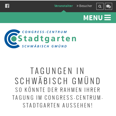
Veranstalter
Besucher
KONTAKT + ANFRAGE
MENU
Rückruf Anfordern
Sie haben momentan wenig Zeit oder möchten Ihr Anliegen gerne
telefonisch mit uns besprechen?
Name
Telefonnummer:
*
TAGUNGEN IN
SCHWÄBISCH GMÜND
Wunsch-Zeitfenster
SO KÖNNTE DER RAHMEN IHRER
TAGUNG IM CONGRESS-CENTRUM-
Rückruf anfordern!
STADTGARTEN AUSSEHEN!
Nachricht senden