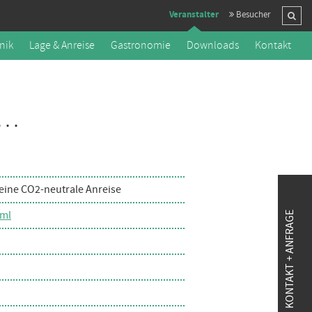
Veranstalter
Besucher
nik
Lage & Anreise
Gastronomie
Downloads
Kontakt
..
eine CO2-neutrale Anreise
tml
KONTAKT + ANFRAGE