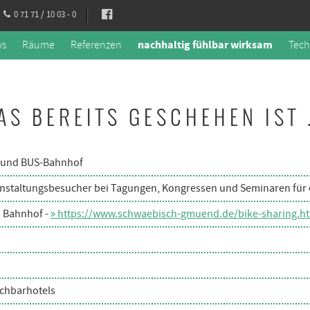
0 71 71 / 10 03 - 0
ws
Räume
Referenzen
nachhaltig fühlbar wirksam
Tech
AS BEREITS GESCHEHEN IST .
 und BUS-Bahnhof
ranstaltungsbesucher bei Tagungen, Kongressen und Seminaren für 
n Bahnhof -
https://www.schwaebisch-gmuend.de/bike-sharing.h
achbarhotels