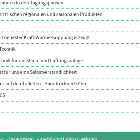
rchatmen in den Tagungspausen
it frischen regionalen und saisonalen Produkten
 mit neuester Kraft-Wärme-Kopplung erzeugt
Technik
hnik für die Klima- und Lüftungsanlage
t für uns eine Selbstverständlichkeit
r auf den Toiletten - Handtrockner/Föhn
CCS
nd
Veranstalter
nachhaltig fühlbar wirksam