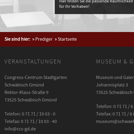
Hier finden Sie die passende Räumlichkeit
für Ihr Vorhaben!
Sie sind hier:
Prediger
Startseite
VERANSTALTUNGEN
MUSEUM & G
Congress-Centrum Stadtgarten
Museum und Galeri
Schwäbisch Gmünd
Johannisplatz 3
Rektor-Klaus-Straße 9
73525 Schwäbisc
73525 Schwäbisch Gmünd
Telefon: 0 71 71 / 6
Telefon: 0 71 71 / 10 03 - 0
Telefax: 0 71 71 / 6
Telefax: 0 71 71 / 10 03 - 40
museum@schwaeb
info@ccs-gd.de