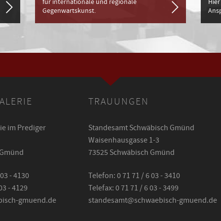
für internationale und regionale
Hier
Gegenwartskunst.
Ansp
ALERIE
TRAUUNGEN
e im Prediger
Standesamt Schwäbisch Gmünd
Waisenhausgasse 1-3
h Gmünd
73525 Schwäbisch Gmünd
 03 - 4130
Telefon: 0 71 71 / 6 03 - 3410
 03 - 4129
Telefax: 0 71 71 / 6 03 - 3499
isch-gmuend.de
standesamt@schwaebisch-gmuend.de