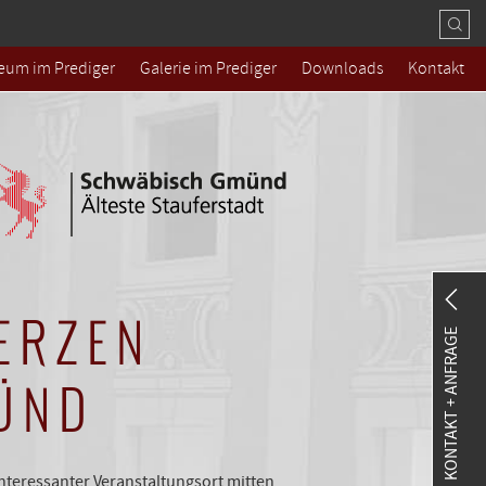
eum im Prediger
Galerie im Prediger
Downloads
Kontakt
ERZEN
KONTAKT + ANFRAGE
ÜND
nteressanter Veranstaltungsort mitten