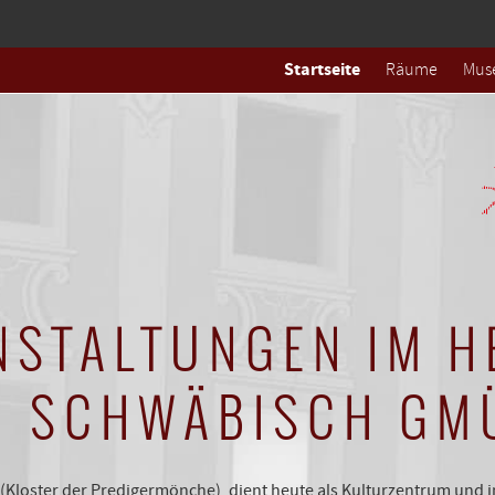
Startseite
Räume
Mus
NSTALTUNGEN IM H
N SCHWÄBISCH GM
 (Kloster der Predigermönche), dient heute als Kulturzentrum und i